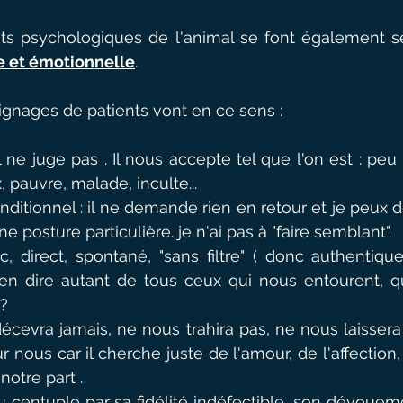
its psychologiques de l'animal se font également se
e et émotionnelle
.
nages de patients vont en ce sens : 
l ne juge pas . Il nous accepte tel que l'on est : peu
x, pauvre, malade, inculte...
ditionnel : il ne demande rien en retour et je peux d
 posture particulière. je n'ai pas à "faire semblant".
nc, direct, spontané, "sans filtre" ( donc authentique
 en dire autant de tous ceux qui nous entourent, qu
?
écevra jamais, ne nous trahira pas, ne nous laissera p
r nous car il cherche juste de l'amour, de l'affection,
notre part .
au centuple par sa fidélité indéfectible, son dévouem