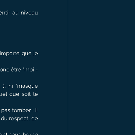
ntir au niveau 
 importe que je 
onc être "moi -
 ), ni "masque 
el que soit le 
as tomber : il 
 du respect, de 
ent sans borne 