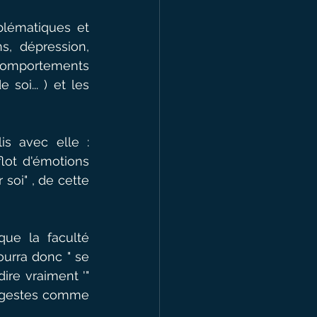
lématiques et 
s, dépression, 
comportements 
oi... ) et les 
s avec elle : 
lot d'émotions 
oi" , de cette 
ue la faculté 
ourra donc " se 
re vraiment '" 
t gestes comme 