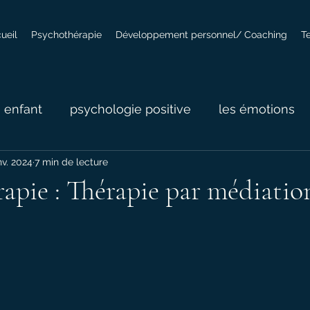
ueil
Psychothérapie
Développement personnel/ Coaching
T
- enfant
psychologie positive
les émotions
nv. 2024
7 min de lecture
ues
Les liens d'attachement
apie : Thérapie par médiatio