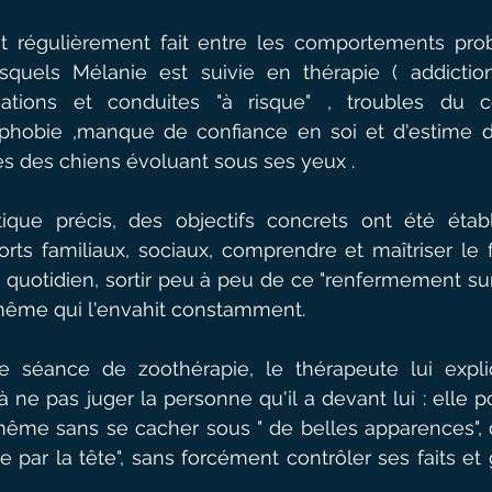
t régulièrement fait entre les comportements prob
esquels Mélanie est suivie en thérapie ( addiction
ifications et conduites "à risque" , troubles du 
phobie ,manque de confiance en soi et d'estime de s
s des chiens évoluant sous ses yeux .
que précis, des objectifs concrets ont été établi
rts familiaux, sociaux, comprendre et maîtriser le f
quotidien, sortir peu à peu de ce "renfermement sur s
même qui l'envahit constamment.
e séance de zoothérapie, le thérapeute lui expliq
à ne pas juger la personne qu'il a devant lui : elle p
-même sans se cacher sous " de belles apparences", di
se par la tête", sans forcément contrôler ses faits e