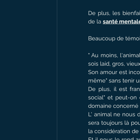
De plus, les bienfa
de la 
santé mental
Beaucoup de témoig
" Au moins, l'anima
sois laid, gros, vieu
Son amour est incon
même" sans tenir une
De plus, il est fra
social" et peut-on
domaine concerné 
L' animal ne nous d
sera toujours là pou
la considération de 
Et il nous le rend 