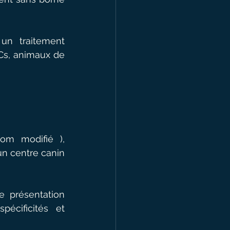
n traitement 
Cs, animaux de 
m modifié ), 
n centre canin 
 présentation 
écificités et 