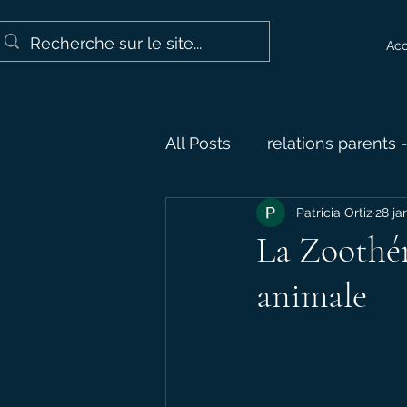
Acc
All Posts
relations parents 
Patricia Ortiz
28 ja
les méthodes thérapeutiq
La Zoothér
animale