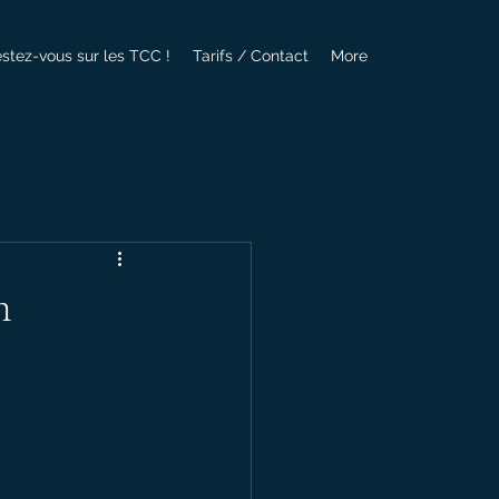
estez-vous sur les TCC !
Tarifs / Contact
More
n