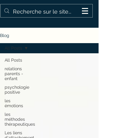
Blog
All Posts
All Posts
relations
parents -
enfant
psychologie
positive
les
émotions
les
méthodes
thérapeutiques
Les liens
d'attachement