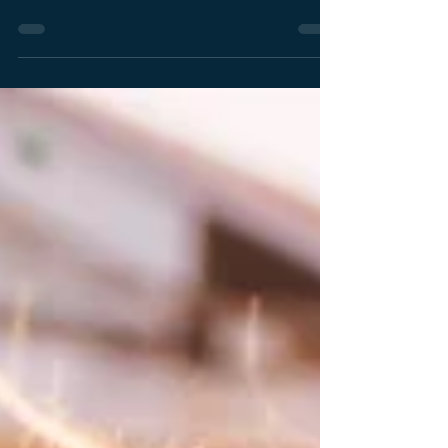
physique, mais qu'en est-il de notre santé
cérébrale ? Les neurosciences nous montrent
aujourd'hui que le cerveau reste capable
d'évoluer, d'apprendre et de s'adapter tout au
long de la vie. Cette capacité, appelée
neuroplasticité, peut être soutenue grâce à des
habitudes simples du quotidien. Le
neuroscientifique Tommy Wood propose un
modèle particulièrement intéressant : la
méthode des « 3 S ». Cette approche repose sur
trois piliers