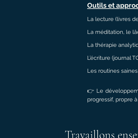
Outils et appro
La lecture (livres 
La méditation, le lâ
La thérapie analytiq
L’écriture (journal TC
Les routines saines
👉 Le développeme
progressif, propre 
Travaillons ens