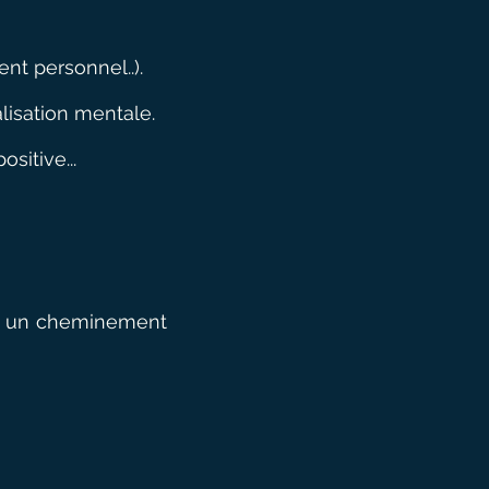
nt personnel..).
alisation mentale.
sitive...
is un cheminement