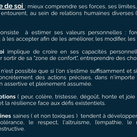
e de soi
: mieux comprendre ses forces, ses limites,
entourent, au sein de relations humaines diverses 
nsiste à estimer ses valeurs personnelles : forc
; à les accepter afin de les améliorer, les modifier, les
oi
implique de croire en ses capacités personnell
er sortir de sa "zone de confort", entreprendre des cho
i
n'est possible que si l'on s'estime suffisamment et s
 concrètement des actions précises, dans n'import
on assertive et pleinement assumée.
otions
( peur, colère, tristesse, dégoût, honte et joie 
t la résilience face aux défis existentiels.
ines
saines ( et non toxiques ) tendent à développer 
tolérance, le respect, l'altruisme, l’empathie, le
tructive.