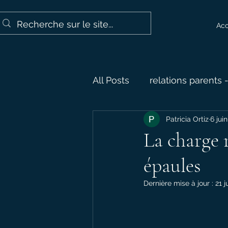
Acc
All Posts
relations parents 
Patricia Ortiz
6 juin
les méthodes thérapeutiq
La charge 
épaules
Dernière mise à jour :
21 j