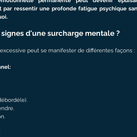
émotionnelle permanente peut devenir épuisant
t par ressentir une profonde fatigue psychique sa
oi.
s signes d'une surcharge mentale ?
xcessive peut se manifester de différentes façons :
nnel:
débordé(e).
endre.
on.
: