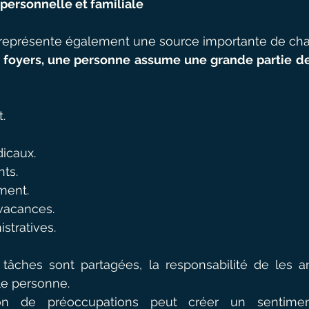
personnelle et familiale
 représente également une source importante de ch
oyers, une personne assume une grande partie de l
.
icaux.
nts.
ment.
 vacances.
stratives.
âches sont partagées, la responsabilité de les ant
le personne.
on de préoccupations peut créer un sentimen