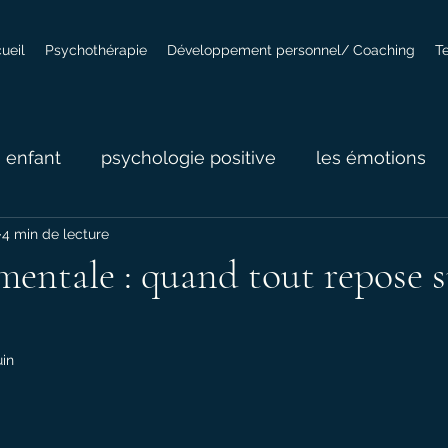
ueil
Psychothérapie
Développement personnel/ Coaching
T
- enfant
psychologie positive
les émotions
4 min de lecture
ues
Les liens d'attachement
mentale : quand tout repose s
uin