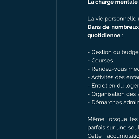
La charge mentale 
La vie personnelle
Dans de nombreux f
quotidienne
 :
- Gestion du budget
- Courses.
- Rendez-vous méd
- Activités des enfa
- Entretien du loge
- Organisation des
- Démarches admini
Même lorsque les t
parfois sur une seu
Cette accumulati