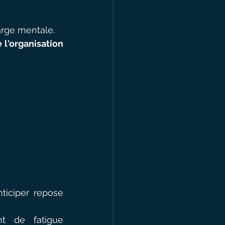
arge mentale.
'organisation 
iciper repose 
t de fatigue 